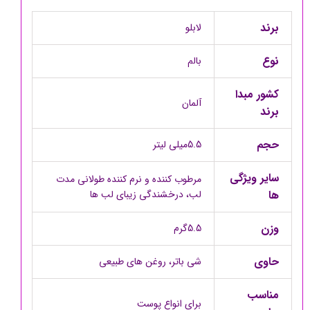
برند
لابلو
نوع
بالم
کشور مبدا
آلمان
برند
حجم
5.5میلی لیتر
سایر ویژگی
مرطوب کننده و نرم کننده طولانی مدت
ها
لب، درخشندگی زیبای لب ها
وزن
5.5گرم
حاوی
شی باتر، روغن های طبیعی
مناسب
برای انواع پوست