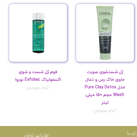
ژل شستشوی صورت
فوم ژل شست و شوی
حاوی خاک رس و ذغال
اکسفولیاک Exfoliac نوروا
مدل Pure Clay Detox
اتمام موجودی
Wash حجم 150 میلی
لیتر
اتمام موجودی
باره ما
اطلاعات تماس