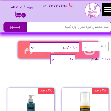
٩٠ ٧۶ ٧۶ ٧۶
٠٩١
ورود
/
ثبت نام
حساب کاربری من
۰
تغییر گذر واژه
جستجو
سفارشات
مرتبط‌ترین
خروج از حساب کاربری
تعداد نمایش
۱۵۰
۲۵ درصد
۲۸ درصد