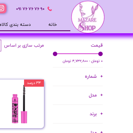
٩٠ ٧۶ ٧۶ ٧۶
٠٩١
خانه
دسته بندی کالاه
محصولات بهداشتی
قیمت
مرتب سازی بر اساس
ضد آفتاب
بالم لب
۰ تومان - ۴,۷۳۲,۸۰۰ تومان
افترشیو
شماره
آب رسان
۳۴ درصد
مرطوب کننده
مدل
تونر
ژل شستشوی صورت
برند
میسلار
دور چشم
مدل
سرم های پوستی