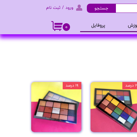
ورود
/
ثبت نام
جستجو
حساب کاربری من
وزش
پروفایل
۰
تغییر گذر واژه
و ادکلن
سفارشات
خروج از حساب کاربری
 درصد
۱۹ درصد