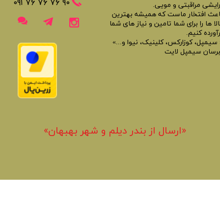
​​٩٠ ٧۶ ٧۶ ٧۶ ٠٩١
رایشی مراقبتی و مویی.
اعث افتخار ماست که همیشه بهترین
لا ها را برای شما تامین و نیاز های شما
آورده کنیم.
 سیمپل، کوزارکس، کلینیک، نیوا و...»
برسان سیمپل لایت
«​ارسال از بندر دیلم و شهر بهبهان»