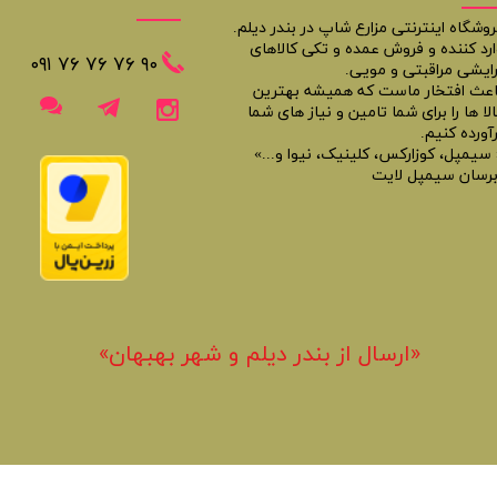
روشگاه اینترنتی مزارع شاپ در بندر دیلم.
ارد کننده و فروش عمده و تکی کالاهای
​​٩٠ ٧۶ ٧۶ ٧۶ ٠٩١
رایشی مراقبتی و مویی.
اعث افتخار ماست که همیشه بهترین
لا ها را برای شما تامین و نیاز های شما
آورده کنیم.
 سیمپل، کوزارکس، کلینیک، نیوا و...»
برسان سیمپل لایت
«​ارسال از بندر دیلم و شهر بهبهان»