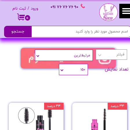
٩٠ ٧۶ ٧۶ ٧۶
٠٩١
ورود
/
ثبت نام
حساب کاربری من
۰
تغییر گذر واژه
جستجو
سفارشات
مرتبط‌ترین
خروج از حساب کاربری
تعداد نمایش
۱۵۰
۳۴ درصد
۳۴ درصد