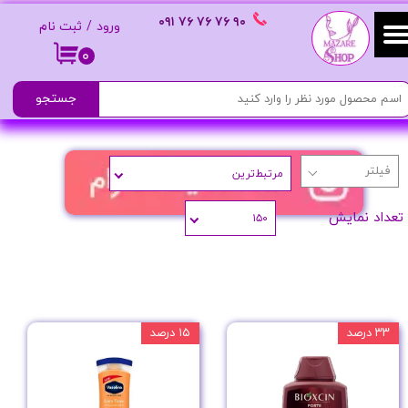
٩٠ ٧۶ ٧۶ ٧۶
٠٩١
ورود
/
ثبت نام
حساب کاربری من
۰
تغییر گذر واژه
جستجو
سفارشات
مرتبط‌ترین
خروج از حساب کاربری
تعداد نمایش
۱۵۰
۳۳ درصد
۱۵ درصد