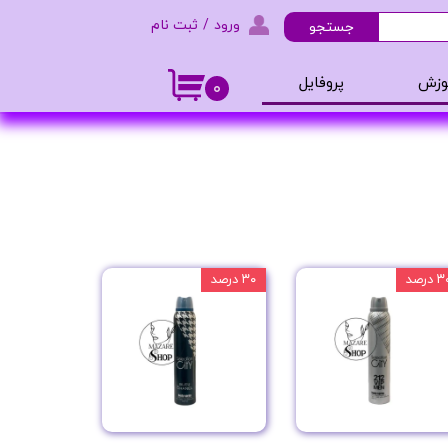
ورود
/
ثبت نام
جستجو
حساب کاربری من
وزش
پروفایل
۰
تغییر گذر واژه
و ادکلن
سفارشات
خروج از حساب کاربری
 درصد
۳۰ درصد