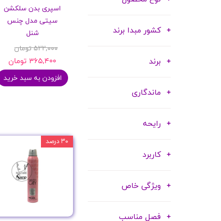
اسپری بدن سلکشن
شامپو بدن
سیتی مدل چنس
ترمیم کننده
کشور مبدا برند
شنل
لوسیون بدن
۵۲۲,۰۰۰ تومان
اسپری بدن
برند
۳۶۵,۴۰۰ تومان
ماسک مو
افزودن به سبد خرید
مام
ماندگاری
اصلاح آقایان
شوینده
رایحه
لوازم برقی
۳۰ درصد
کاربرد
ویژگی خاص
فصل مناسب