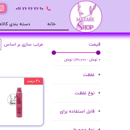
٩٠ ٧۶ ٧۶ ٧۶
٠٩١
خانه
دسته بندی کالاه
محصولات بهداشتی
قیمت
مرتب سازی بر اساس
ضد آفتاب
بالم لب
۰ تومان - ۱,۱۶۰,۰۰۰ تومان
افترشیو
غلظت
آب رسان
۳۰ درصد
مرطوب کننده
نوع غلظت
تونر
ژل شستشوی صورت
قابل استفاده برای
میسلار
دور چشم
نوع محصول
سرم های پوستی