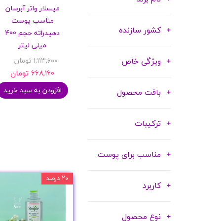
میسلار واتر آبرسان
شامپو بدن
مناسب پوست
ترمیم کننده
کشور سازنده
دهیدراته حجم 400
لوسیون بدن
میلی لیتر
اسپری بدن
ویژگی خاص
۱,۱۱۳,۶۰۰ تومان
۶۶۸,۱۶۰ تومان
ماسک مو
مام
بافت محصول
افزودن به سبد خرید
اصلاح آقایان
شوینده
ترکیبات
لوازم برقی
مناسب برای پوست
۲۰ درصد
کاربرد
نوع محصول