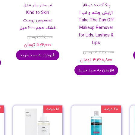
پاک‌کننده دو فاز
میسلار واتر مدل
پرایمر
آرایش چشم و لب |
Kind to Skin
Take The Day Off
مخصوص پوست
Makeup Remover
خشک حجم 200 میل
for Lids, Lashes &
۶۹۶,۰۰۰ تومان
Lips
۵۲۲,۰۰۰ تومان
۵,۳۳۶,۰۰۰ تومان
افزودن به سبد خرید
۴,۲۶۸,۸۰۰ تومان
افزودن به سبد خرید
مکمل ها
۲۸ درصد
۱۸ درصد
۲۲