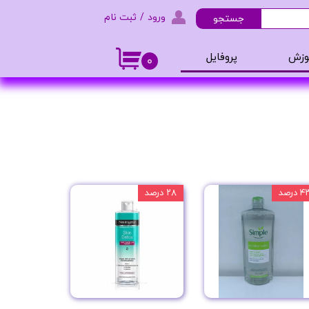
ورود
/
ثبت نام
جستجو
حساب کاربری من
وزش
پروفایل
۰
تغییر گذر واژه
و ادکلن
سفارشات
خروج از حساب کاربری
 درصد
۲۸ درصد