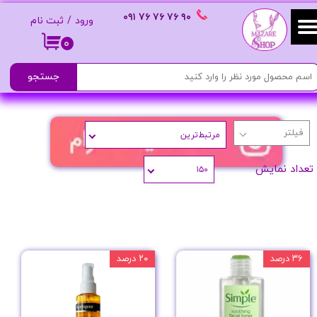
٩٠ ٧۶ ٧۶ ٧۶
٠٩١
ورود
/
ثبت نام
حساب کاربری من
۰
تغییر گذر واژه
جستجو
سفارشات
مرتبط‌ترین
خروج از حساب کاربری
تعداد نمایش
۱۵۰
۳۶ درصد
۲۰ درصد