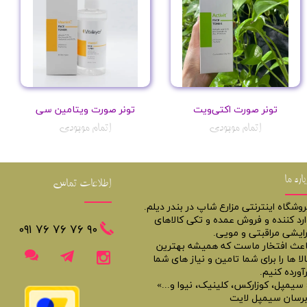
تونر صورت اکتی‌ویت
تونر صورت ویتامین سی
اتمام موجودی
اتمام موجودی
باره ما
اطلاعات تماس
روشگاه اینترنتی مزارع شاپ در بندر دیلم.
ارد کننده و فروش عمده و تکی کالاهای
​​٩٠ ٧۶ ٧۶ ٧۶ ٠٩١
رایشی مراقبتی و مویی.
اعث افتخار ماست که همیشه بهترین
لا ها را برای شما تامین و نیاز های شما
آورده کنیم.
 سیمپل، کوزارکس، کلینیک، نیوا و...»
برسان سیمپل لایت