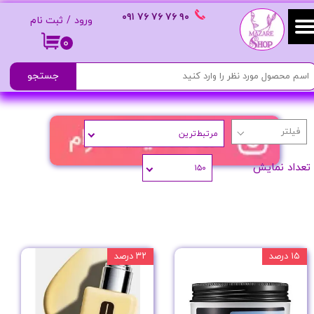
٩٠ ٧۶ ٧۶ ٧۶
٠٩١
ورود
/
ثبت نام
حساب کاربری من
۰
تغییر گذر واژه
جستجو
سفارشات
مرتبط‌ترین
خروج از حساب کاربری
تعداد نمایش
۱۵۰
۱۵ درصد
۳۲ درصد