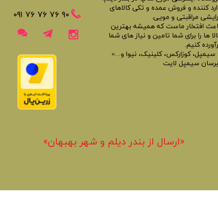
ارد کننده و فروش عمده و تکی کالاهای
​​٩٠ ٧۶ ٧۶ ٧۶ ٠٩١
رایشی مراقبتی و مویی.
اعث افتخار ماست که همیشه بهترین
لا ها را برای شما تامین و نیاز های شما
آورده کنیم.
 سیمپل، کوزارکس، کلینیک، نیوا و...»
برسان سیمپل لایت
«​ارسال از بندر دیلم و شهر بهبهان»