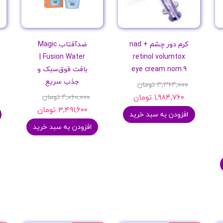
کرم دور چشم nad +
ضدآفتاب Magic
Fusion Water |
retinol volumtox
eye cream nom.9
بافت فوق‌سبک و
جذب سریع
۳,۳۶۴,۰۰۰ تومان
۱,۹۸۴,۷۶۰ تومان
۴,۰۶۰,۰۰۰ تومان
۳,۴۹۱,۶۰۰ تومان
افزودن به سبد خرید
افزودن به سبد خرید