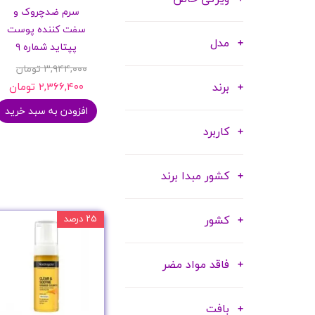
سرم ضدچروک و
شامپو بدن
سفت کننده پوست
ترمیم کننده
مدل
پپتاید شماره ۹
لوسیون بدن
۳,۹۴۴,۰۰۰ تومان
اسپری بدن
برند
۲,۳۶۶,۴۰۰ تومان
ماسک مو
افزودن به سبد خرید
مام
کاربرد
اصلاح آقایان
شوینده
کشور مبدا برند
لوازم برقی
کشور
۲۵ درصد
فاقد مواد مضر
بافت