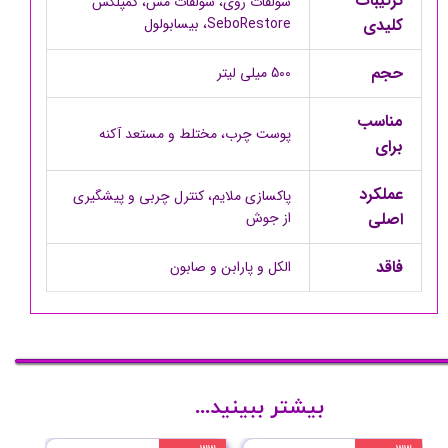
ترکیبات
سولفات روی، سولفات مس، کمپلکس
کلیدی
SeboRestore، بیسابولول
حجم
500 میلی لیتر
مناسب
پوست چرب، مختلط و مستعد آکنه
برای
عملکرد
پاکسازی ملایم، کنترل چربی و پیشگیری
اصلی
از جوش
فاقد
الکل و پارابن و صابون
بیشتر ببینید...