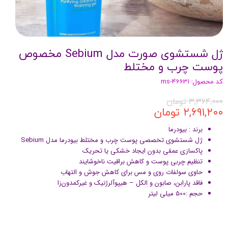
ژل شستشوی صورت مدل Sebium مخصوص
پوست چرب و مختلط
کد محصول: ms-46631
۳,۳۶۴,۰۰۰ تومان
۲,۶۹۱,۲۰۰ تومان
برند : بیودرما
ژل شستشوی تخصصی پوست چرب و مختلط بیودرما مدل Sebium
پاکسازی عمقی بدون ایجاد خشکی یا تحریک
تنظیم چربی پوست و کاهش براقیت ناخوشایند
حاوی سولفات روی و مس برای کاهش جوش و التهاب
فاقد پارابن، صابون و الکل – هیپوآلرژنیک و غیرکمدون‌زا
حجم :500 میلی لیتر