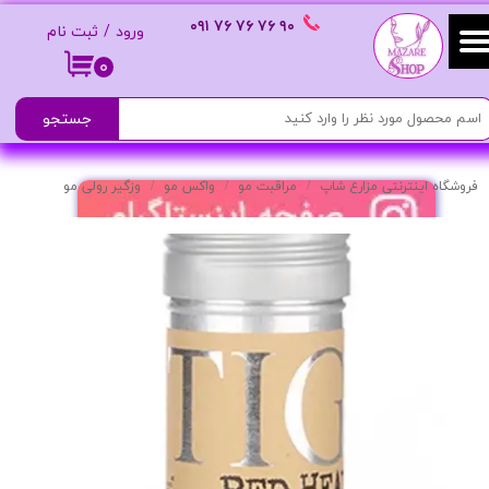
٩٠ ٧۶ ٧۶ ٧۶
٠٩١
ورود
/
ثبت نام
حساب کاربری من
۰
تغییر گذر واژه
جستجو
سفارشات
فروشگاه اینترنتی مزارع شاپ
مراقبت مو
واکس مو
وزگیر رولی مو
خروج از حساب کاربری