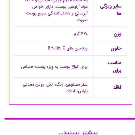
پاک‏‌کننده ملایم چربی، آلودگی و حذف
سایر ویژگی
مواد آرایشی پوست، دارای خواص
ها
آبرسانی و شاداب‏‌کنندگی سریع پوست
صورت
وزن
470 گرم
حاوی
ویتامین های B3، B5، C
مناسب
برای انواع پوست به وِیژه پوست حساس
برای
عطر مصنوعی، رنگ، الکل، روغن معدنی،
فاقد
پارابن، فتالات
بیشتر ببینید...