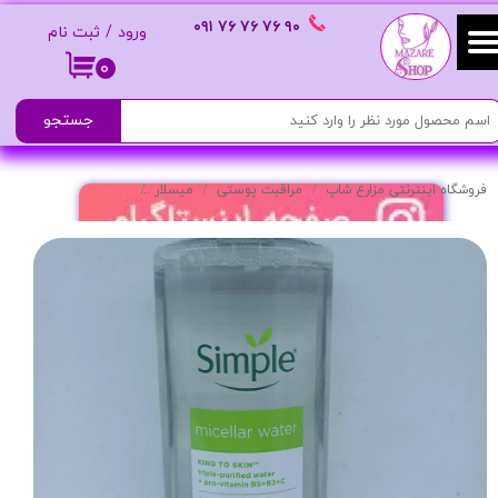
٩٠ ٧۶ ٧۶ ٧۶
٠٩١
ورود
/
ثبت نام
حساب کاربری من
۰
تغییر گذر واژه
جستجو
سفارشات
فروشگاه اینترنتی مزارع شاپ
مراقبت پوستی
میسلار
میسلار واتر پاک‌کننده آرایش و آبرسان م
خروج از حساب کاربری