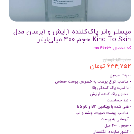
میسلار واتر پاک‌کننده آرایش و آبرسان مدل
Kind To Skin حجم ۴۰۰ میلی‌لیتر
کد محصول: ms-46267
۱,۱۱۳,۶۰۰ تومان
۶۳۴,۷۵۲ تومان
- برند: سیمپل
- مناسب انواع پوست به خصوص پوست حساس
- با قدرت پاک کنندگی بالا
- محلول پاک کننده آرایش
- ضد حساسیت
- غنی شده با ویتامین B3 و Cو B5
- مناسب پوست صورت، چشم و لب
- آبرسانی به پوست
- حجم : 400 میل
- کشور سازنده: انگلستان