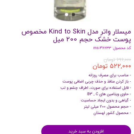
میسلار واتر مدل Kind to Skin مخصوص
پوست خشک حجم 200 میل
کد محصول: ms-46233
۶۹۶,۰۰۰ تومان
۵۲۲,۰۰۰ تومان
- مناسب برای مصرف روزانه
- باز کردن منافذ و حذف چربی اضافی پوست
- قابل استفاده برای صورت، اطراف چشم و لب
- حاوی ویتامین های B3 , C
- گیاهی و بدون ایجاد حساسیت
- حجم محصول 200 میلی لیتر
- محصول کشور لهستان
افزودن به سبد خرید