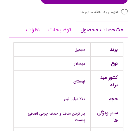
افزودن به علاقه مندی ها
توضیحات
نظرات
مشخصات محصول
برند
سیمپل
نوع
میسلار
کشور مبدا
لهستان
برند
حجم
200 میلی لیتر
سایر ویژگی
باز کردن منافذ و حذف چربی اضافی
ها
پوست