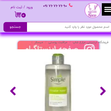
٩٠ ٧۶ ٧۶ ٧۶
٠٩١
ورود
/
ثبت نام
حساب کاربری من
۰
تغییر گذر واژه
جستجو
سفارشات
فروشگاه اینترنتی مزارع شاپ
مراقبت پوستی
میسلار
میسلار واتر مدل Kind to Skin مخصوص پوست خشک حجم 200 میل
خروج از حساب کاربری