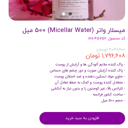
میسلار واتر (Micellar Water) 500 میل
کد محصول: ms-45756
۲,۰۴۱,۶۰۰ تومان
۱,۷۹۶,۶۰۸ تومان
- پاک کننده ملایم آلودگی ها و آرایش از پوست
- پاک کننده آرایش صورت و دور چشم های حساس
- حاوی مواد تسکین دهنده و ضد احتقان پوست
- متعادل کننده پوست و کمک به حفظ تعادل آن
- تلرانس بالا، غیر کومدون زا و بدون نیاز به آبکشی
- ساخت کشور فرانسه
- حجم 500 میل
افزودن به سبد خرید