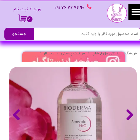
٩٠ ٧۶ ٧۶ ٧۶
٠٩١
ورود
/
ثبت نام
حساب کاربری من
۰
تغییر گذر واژه
جستجو
سفارشات
فروشگاه اینترنتی مزارع شاپ
مراقبت پوستی
میسلار
میسلار واتر (Micellar Water) 500 میل
خروج از حساب کاربری