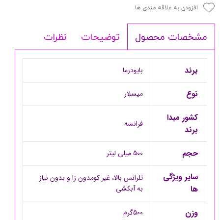
افزودن به علاقه مندی ها
توضیحات
نظرات
مشخصات محصول
برند
بایودرما
نوع
میسلار
کشور مبدا
فرانسه
برند
حجم
500 میلی لیتر
سایر ویژگی
تلرانس بالا، غیر کومدون زا و بدون نیاز
ها
به آبکشی
وزن
500گرم