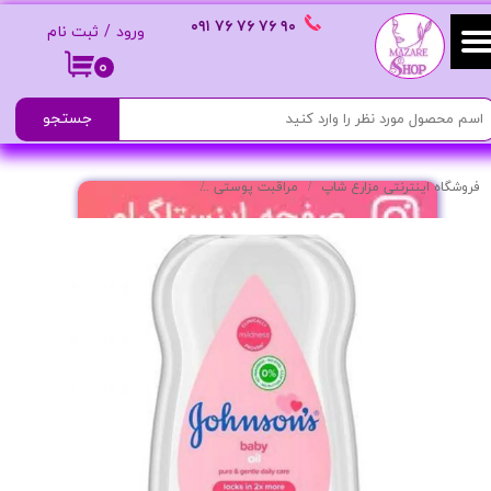
٩٠ ٧۶ ٧۶ ٧۶
٠٩١
ورود
/
ثبت نام
حساب کاربری من
۰
تغییر گذر واژه
جستجو
سفارشات
فروشگاه اینترنتی مزارع شاپ
مراقبت پوستی
روغن بدن بچه حجم 300 میلی لیتر
خروج از حساب کاربری