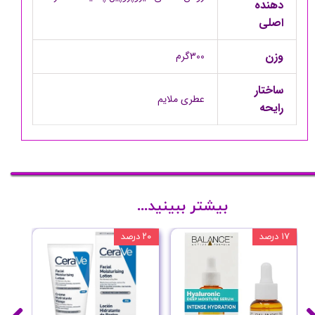
دهنده
اصلی
وزن
300گرم
ساختار
عطری ملایم
رایحه
بیشتر ببینید...
۱۷ درصد
۲۰ درصد
۱۰ درصد