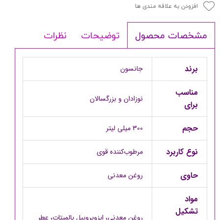
افزودن به علاقه مندی ها
توضیحات
نظرات
مشخصات محصول
برند
جانسون
مناسب
نوزادان و بزرگسالان
برای
حجم
300 میلی لیتر
نوع کاربرد
مرطوب‌کننده قوی
حاوی
روغن معدنی
مواد
تشکیل
روغن معدنی، ایزوپروپیل پالمیتات، عطر