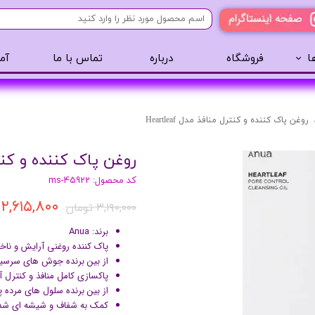
ا
فروشگاه
درباره
تماس با ما
آم
آرایشی
مراقبت مو
عطر 
پنکک
سایه ابرو
روغن پاک کننده و کنترل منافذ مدل Heartleaf
رژگونه
اسپری مو
روغن پاک کننده و کنترل من
تینت لب
روغن مو
کد محصول: ms-45922
رژ لب
ژل مو
۲,۶۱۵,۸۰۰ تومان
ریمل
سرم مو
۳,۱۹۰,۰۰۰ تومان
کرم پودر
کرم مو
برند: Anua
لیپ گلاس
حالت دهنده مو
پاک کننده روغنی آرایش و ناخ
از بین برنده جوش های سرسیا
ریمل
شامپو سر
پاکسازی کامل منافذ و کنترل آ
خط چشم
از بین برنده سلول های مرده
کمک به شفاف و شیشه ای ش
سایه چشم