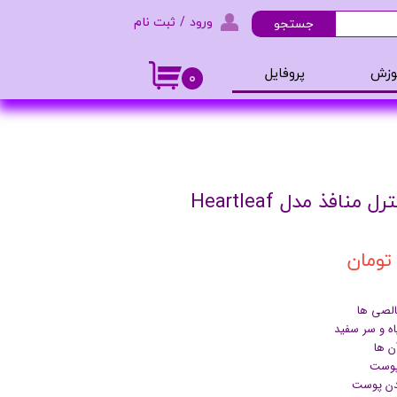
ورود
/
ثبت نام
جستجو
حساب کاربری من
وزش
پروفایل
۰
تغییر گذر واژه
و ادکلن
سفارشات
خروج از حساب کاربری
افذ مدل Heartleaf
الصی ها
ه و سر سفید
ن ها
 پوست
دن پوست