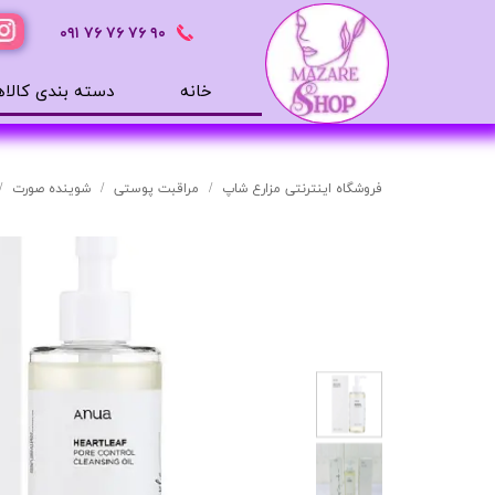
٩٠ ٧۶ ٧۶ ٧۶
٠٩١
خانه
دسته بندی کالاه
محصولات بهداشتی
ضد آفتاب
فروشگاه اینترنتی مزارع شاپ
مراقبت پوستی
شوینده صورت
بالم لب
افترشیو
آب رسان
مرطوب کننده
تونر
ژل شستشوی صورت
میسلار
دور چشم
سرم های پوستی