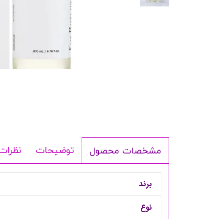
شامپو بدن
ترمیم کننده
لوسیون بدن
اسپری بدن
ماسک مو
مام
اصلاح آقایان
شوینده
لوازم برقی
توضیحات
نظرات
مشخصات محصول
برند
نوع