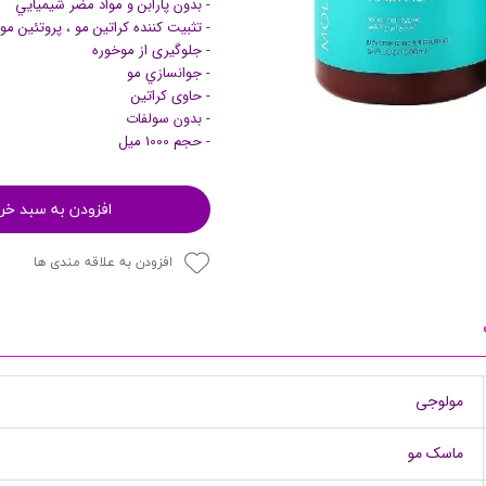
- بدون پارابن و مواد مضر شيميايي
- تثبیت کننده کراتین مو ، پروتئین مو
پرایمر
- جلوگیری از موخوره
- جوانسازي مو
- حاوی کراتین
- بدون سولفات
- حجم 1000 میل
افزودن به سبد خر
افزودن به علاقه مندی ها
مکمل ها
مولوجی
ماسک مو