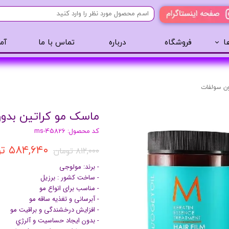
ا
فروشگاه
درباره
تماس با ما
آم
آرایشی
مراقبت مو
عطر 
پنکک
سایه ابرو
ن سولفات
رژگونه
اسپری مو
ماسک مو کراتین بدو
تینت لب
روغن مو
کد محصول: ms-45826
رژ لب
ژل مو
۵۸۴,۶۴۰ تومان
ریمل
سرم مو
۸۱۲,۰۰۰ تومان
کرم پودر
کرم مو
- برند: مولوجی
- ساخت کشور : برزیل
لیپ گلاس
حالت دهنده مو
- مناسب برای انواع مو
ریمل
شامپو سر
- آبرسانی و تغذیه ساقه مو
- افزایش درخشندگی و براقیت مو
خط چشم
- بدون ايجاد حساسيت و آلرژي
سایه چشم