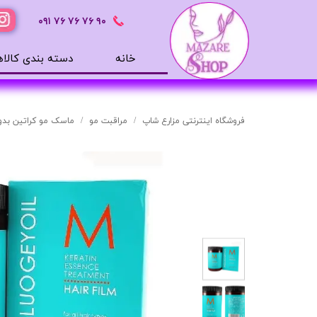
٩٠ ٧۶ ٧۶ ٧۶
٠٩١
خانه
دسته بندی کالاه
محصولات بهداشتی
ضد آفتاب
فروشگاه اینترنتی مزارع شاپ
مراقبت مو
ماسک مو کراتین بدو
بالم لب
افترشیو
آب رسان
مرطوب کننده
تونر
ژل شستشوی صورت
میسلار
دور چشم
سرم های پوستی