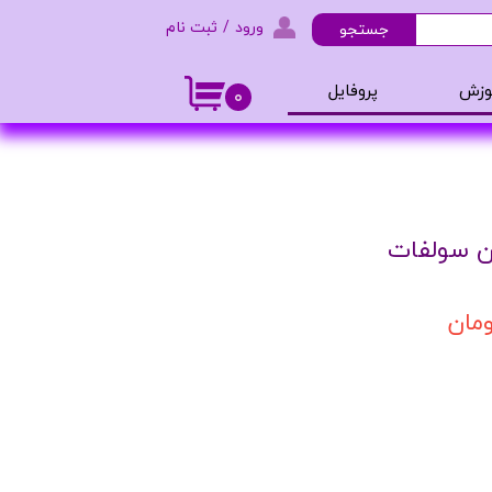
ورود
/
ثبت نام
جستجو
حساب کاربری من
وزش
پروفایل
۰
تغییر گذر واژه
و ادکلن
سفارشات
خروج از حساب کاربری
ن سولفات