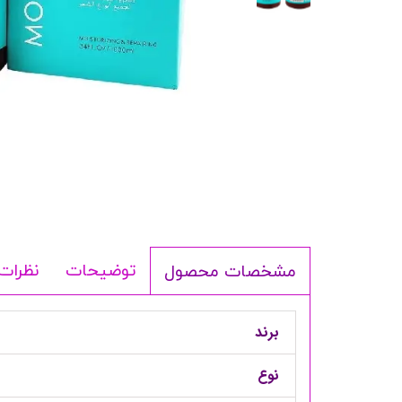
شامپو بدن
ترمیم کننده
لوسیون بدن
اسپری بدن
ماسک مو
مام
اصلاح آقایان
شوینده
لوازم برقی
توضیحات
نظرات
مشخصات محصول
برند
نوع