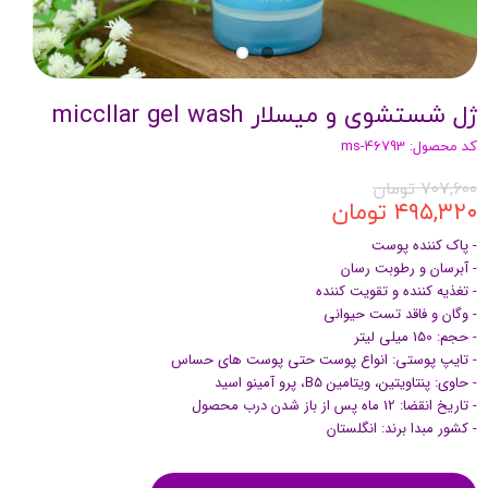
ژل شستشوی و میسلار miccllar gel wash
کد محصول: ms-46793
۷۰۷,۶۰۰ تومان
۴۹۵,۳۲۰ تومان
- پاک کننده پوست
- آبرسان و رطوبت رسان
- تغذیه کننده و تقویت کننده
- وگان و فاقد تست حیوانی
- حجم: 150 میلی لیتر
- تایپ پوستی: انواع پوست حتی پوست های حساس
- حاوی: پنتاویتین، ویتامین B5، پرو آمینو اسید
- تاریخ انقضا: 12 ماه پس از باز شدن درب محصول
- کشور مبدا برند: انگلستان