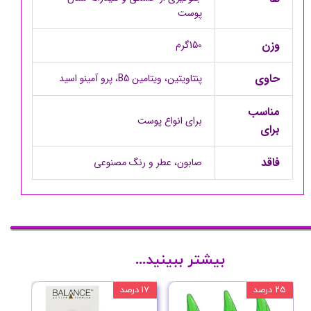
پوست
وزن
150گرم
حاوی
پنتاویتین، ویتامین B5، پرو آمینو اسید
مناسب
برای انواع پوست
برای
فاقد
صابون، عطر و رنگ مصنوعی
بیشتر ببینید...
۲۵ درصد
۱۷ درصد
۲۰ درصد