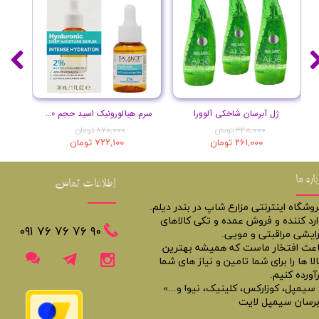
ژل آبرسان شاخکی آلوورا
سرم هیالورونیک اسید حجم 30 میلی لیتر
۳۴۸,۰۰۰ تومان
۸۷۰,۰۰۰ تومان
۲۶۱,۰۰۰ تومان
۷۲۲,۱۰۰ تومان
باره ما
اطلاعات تماس
روشگاه اینترنتی مزارع شاپ در بندر دیلم.
ارد کننده و فروش عمده و تکی کالاهای
​​٩٠ ٧۶ ٧۶ ٧۶ ٠٩١
رایشی مراقبتی و مویی.
اعث افتخار ماست که همیشه بهترین
لا ها را برای شما تامین و نیاز های شما
آورده کنیم.
 سیمپل، کوزارکس، کلینیک، نیوا و...»
برسان سیمپل لایت