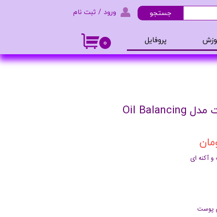
ورود
/
ثبت نام
جستجو
حساب کاربری من
وزش
پروفایل
۰
تغییر گذر واژه
و ادکلن
سفارشات
خروج از حساب کاربری
Oil Bala
 آکنه ای
ی پوست