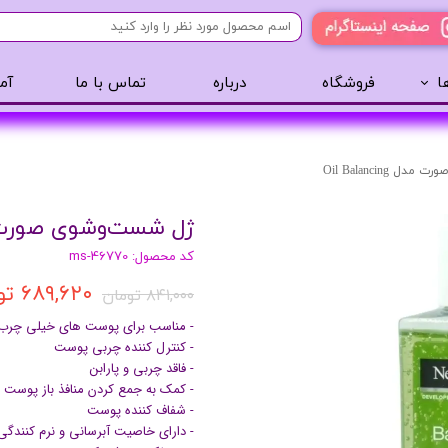
ا
فروشگاه
درباره
تماس با ما
آم
آرایشی
مراقبت مو
عطر 
پنکک
سایه ابرو
 Oil Balancing
رژگونه
اسپری مو
ژل شست‌وشوی صورت مدل ncing
تینت لب
روغن مو
کد محصول: ms-46770
رژ لب
ژل مو
۶۸۹,۶۲۰ تومان
ریمل
سرم مو
۸۴۱,۰۰۰ تومان
کرم پودر
کرم مو
- مناسب برای پوست های خیلی چرب و
- کنترل کننده چربی پوست
لیپ گلاس
حالت دهنده مو
- فاقد چربی و پارابن
ریمل
شامپو سر
- کمک به جمع کردن منافذ باز پوست
- شفاف کننده پوست
خط چشم
- دارای خاصیت آبرسانی و نرم کنندگ
سایه چشم