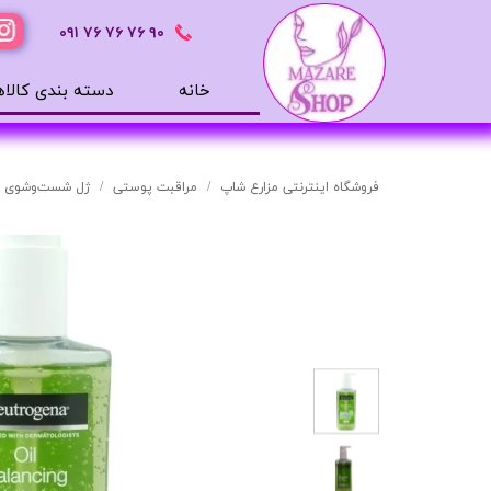
٩٠ ٧۶ ٧۶ ٧۶
٠٩١
خانه
دسته بندی کالاه
محصولات بهداشتی
ضد آفتاب
فروشگاه اینترنتی مزارع شاپ
مراقبت پوستی
ژل شست‌وشوی صورت مدل
بالم لب
افترشیو
آب رسان
مرطوب کننده
تونر
ژل شستشوی صورت
میسلار
دور چشم
سرم های پوستی