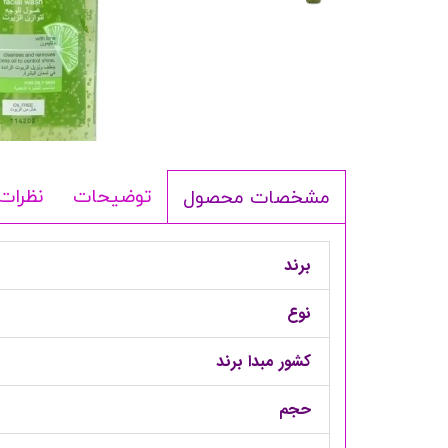
شامپو بدن
ترمیم کننده
لوسیون بدن
اسپری بدن
ماسک مو
مام
توضیحات
نظرات
مشخصات محصول
اصلاح آقایان
شوینده
برند
لوازم برقی
نوع
کشور مبدا برند
حجم