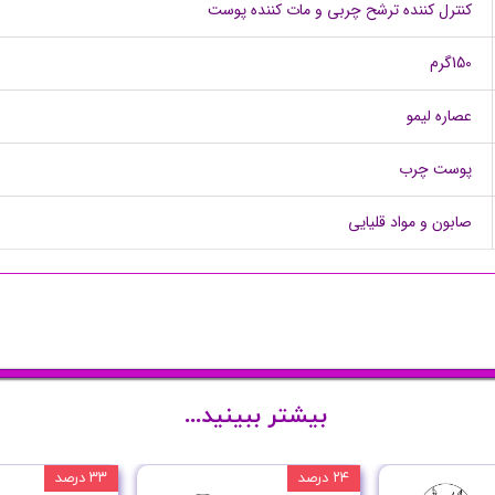
کنترل کننده ترشح چربی و مات کننده پوست
150گرم
عصاره لیمو
پوست چرب
صابون و مواد قلیایی
بیشتر ببینید...
۲۴ درصد
۳۳ درصد