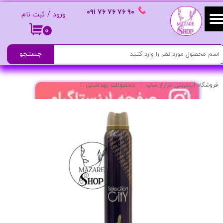
٩٠ ٧۶ ٧۶ ٧۶
٠٩١
ورود
/
ثبت نام
حساب کاربری من
۰
تغییر گذر واژه
جستجو
سفارشات
فروشگاه اینترنتی مزارع شاپ
محصولات بهداشتی
اسپری بدن سلکسن سیتی مدل 
خروج از حساب کاربری