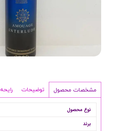
شامپو بدن
ترمیم کننده
لوسیون بدن
اسپری بدن
ماسک مو
مام
اصلاح آقایان
شوینده
لوازم برقی
توضیحات
رایحه 
مشخصات محصول
نوع محصول
برند