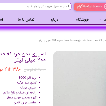
ا
فروشگاه
درباره
تماس با ما
آم
آرایشی
مراقبت مو
عطر 
پنکک
سایه ابرو
Ecco Amouage حجم 200 میلی لیتر
رژگونه
اسپری مو
تینت لب
روغن مو
200 میلی لیتر
رژ لب
ژل مو
۴۱۲,۳۸۰ تومان
ریمل
سرم مو
۵۲۲,۰۰۰ تومان
کرم پودر
کرم مو
برند اکو ECCO
کشور مبدا ترکیه
لیپ گلاس
حالت دهنده مو
اسپری مردانه
ریمل
شامپو سر
رایحه ای خنک و تلخ ملایم
خط چشم
گروه بویایی چوبی معطر
مناسب برای آقایان
سایه چشم