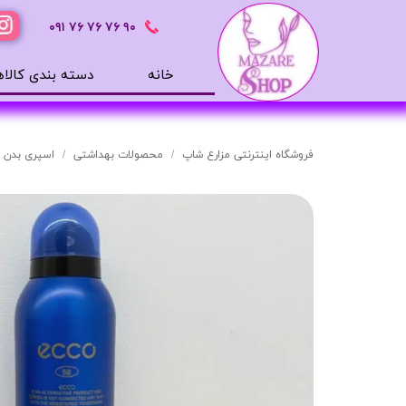
٩٠ ٧۶ ٧۶ ٧۶
٠٩١
خانه
دسته بندی کالاه
محصولات بهداشتی
ضد آفتاب
فروشگاه اینترنتی مزارع شاپ
محصولات بهداشتی
اسپری بدن مردانه مدل  Interlude
بالم لب
افترشیو
آب رسان
مرطوب کننده
تونر
ژل شستشوی صورت
میسلار
دور چشم
سرم های پوستی