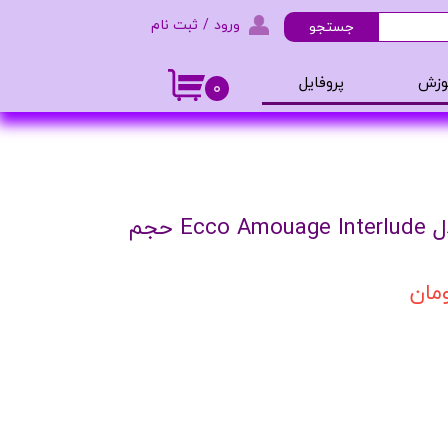
ورود
/
ثبت نام
جستجو
حساب کاربری من
وزش
پروفایل
۰
تغییر گذر واژه
و ادکلن
سفارشات
خروج از حساب کاربری
اسپری بدن مردانه مدل Ecco Amouage Interlude حجم