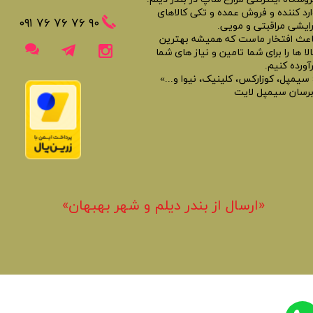
ارد کننده و فروش عمده و تکی کالاهای
​​٩٠ ٧۶ ٧۶ ٧۶ ٠٩١
رایشی مراقبتی و مویی.
اعث افتخار ماست که همیشه بهترین
لا ها را برای شما تامین و نیاز های شما
آورده کنیم.
 سیمپل، کوزارکس، کلینیک، نیوا و...»
برسان سیمپل لایت
«​ارسال از بندر دیلم و شهر بهبهان»