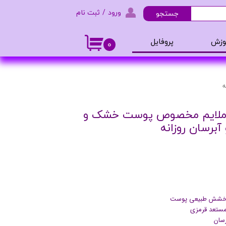
ورود
/
ثبت نام
جستجو
حساب کاربری من
وزش
پروفایل
۰
تغییر گذر واژه
و ادکلن
سفارشات
ه
خروج از حساب کاربری
لایم مخصوص پوست خشک و
برسان روزانه
درخشش طبیعی پوست
ستعد قرمزی
رسان