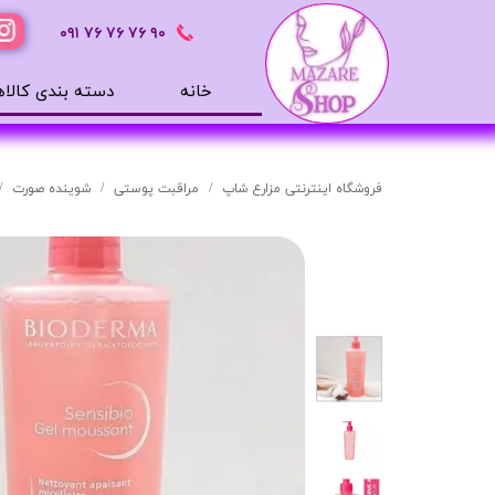
٩٠ ٧۶ ٧۶ ٧۶
٠٩١
خانه
دسته بندی کالاه
محصولات بهداشتی
ضد آفتاب
فروشگاه اینترنتی مزارع شاپ
مراقبت پوستی
شوینده صورت
بالم لب
افترشیو
آب رسان
مرطوب کننده
تونر
ژل شستشوی صورت
میسلار
دور چشم
سرم های پوستی