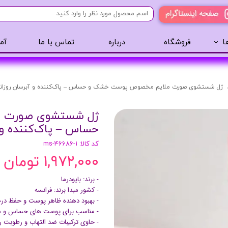
ا
فروشگاه
درباره
تماس با ما
آم
آرایشی
مراقبت مو
عطر 
پنکک
سایه ابرو
ژل شستشوی صورت ملایم مخصوص پوست خشک و حساس – پاک‌کننده و آبرسان روزان
رژگونه
اسپری مو
ژل شستشوی صورت م
تینت لب
روغن مو
حساس – پاک‌کننده و آ
رژ لب
ژل مو
کد کالا: ms-46686-1
ریمل
سرم مو
۱,۹۷۲,۰۰۰ تومان
کرم پودر
کرم مو
لیپ گلاس
حالت دهنده مو
- برند: بایودرما
- کشور مبدا برند: فرانسه
ریمل
شامپو سر
- بهبود دهنده ظاهر پوست و حفظ 
خط چشم
- مناسب برای پوست های حساس و م
- حاوی ترکیبات ضد التهاب و رطوبت 
سایه چشم