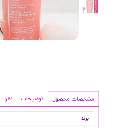
شامپو بدن
ترمیم کننده
لوسیون بدن
اسپری بدن
ماسک مو
مام
اصلاح آقایان
شوینده
لوازم برقی
توضیحات
نظرات
مشخصات محصول
برند