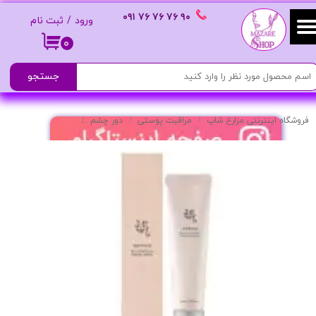
٩٠ ٧۶ ٧۶ ٧۶
٠٩١
ورود
/
ثبت نام
حساب کاربری من
۰
تغییر گذر واژه
جستجو
سفارشات
فروشگاه اینترنتی مزارع شاپ
مراقبت پوستی
دور چشم
سرم دور چشم مدل Revive – ضدچروک و جوانساز پوست اطراف چشم
خروج از حساب کاربری