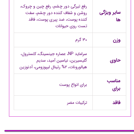
رفع تیرگی دور چشم، رفع چین و چروک،
سایر ویژگی
روشن و شفاف کننده دور چشم، سفت
ها
کننده پوست، ضد پیری پوست، فاقد
تست روی حیوانات
وزن
30 گرم
سراماید NP، عصاره جینسینگ، کلسترول،
حاوی
گلیسیرین، نیاسین آمید، سدیم
هیالورونات، 2% رتینال لیپوزومی، آدنوزین
مناسب
برای انواع پوست
برای
فاقد
ترکیبات مضر