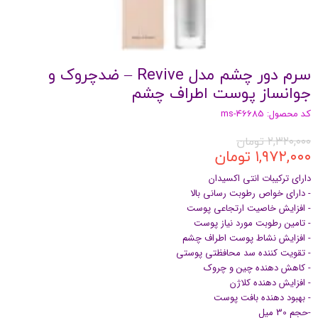
سرم دور چشم مدل Revive – ضدچروک و
جوانساز پوست اطراف چشم
کد محصول: ms-46685
۲,۳۲۰,۰۰۰ تومان
۱,۹۷۲,۰۰۰ تومان
دارای ترکیبات انتی اکسیدان
- دارای خواص رطوبت رسانی بالا
- افزایش خاصیت ارتجاعی پوست
- تامین رطوبت مورد نیاز پوست
- افزایش نشاط پوست اطراف چشم
- تقویت کننده سد محافظتی پوستی
- کاهش دهنده چین و چروک
- افزایش دهنده کلاژن
- بهبود دهنده بافت پوست
-حجم 30 میل