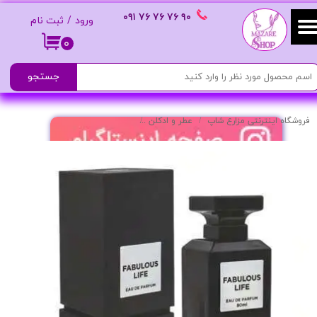
٩٠ ٧۶ ٧۶ ٧۶
٠٩١
ورود
/
ثبت نام
حساب کاربری من
۰
تغییر گذر واژه
جستجو
سفارشات
فروشگاه اینترنتی مزارع شاپ
عطر و ادکلن
ادکلن زنانه مدل Fabulous Life رایحه شیک و ماندگار
خروج از حساب کاربری