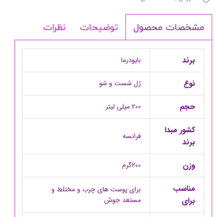
توضیحات
نظرات
مشخصات محصول
برند
بایودرما
نوع
ژل شست و شو
حجم
200 میلی لیتر
کشور مبدا
فرانسه
برند
وزن
200گرم
مناسب
برای پوست های چرب و مختلط و
برای
مستعد جوش