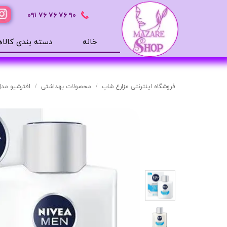
٩٠ ٧۶ ٧۶ ٧۶
٠٩١
خانه
دسته بندی کالاه
محصولات بهداشتی
ضد آفتاب
فروشگاه اینترنتی مزارع شاپ
محصولات بهداشتی
افترشیو مدل sitive cool
بالم لب
افترشیو
آب رسان
مرطوب کننده
تونر
ژل شستشوی صورت
میسلار
دور چشم
سرم های پوستی