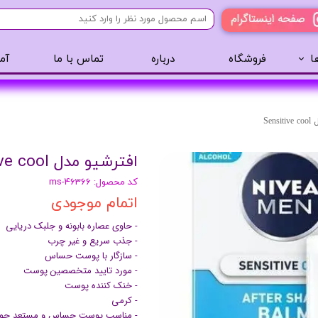
ا
فروشگاه
درباره
تماس با ما
آم
آرایشی
مراقبت مو
عطر 
پنکک
سایه ابرو
Sen
رژگونه
اسپری مو
افترشیو مدل Sensitive cool
تینت لب
روغن مو
کد محصول: ms-46366
رژ لب
ژل مو
اتمام موجودی
ریمل
سرم مو
- حاوی عصاره بابونه و جلبک دریایی
کرم پودر
کرم مو
- جذب سریع و غیر چرب
لیپ گلاس
حالت دهنده مو
- سازگار با پوست حساس
ریمل
شامپو سر
- مورد تایید متخصصین پوست
- خنک کننده پوست
خط چشم
- کرمی
سایه چشم
- مناسب پوست حساس و مستعد جوش