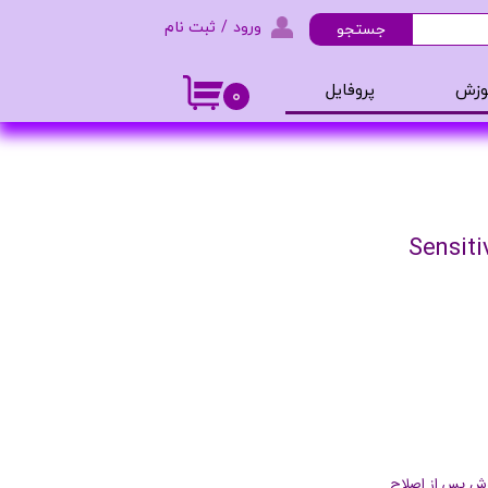
ورود
/
ثبت نام
جستجو
حساب کاربری من
وزش
پروفایل
۰
تغییر گذر واژه
و ادکلن
سفارشات
خروج از حساب کاربری
 پس از اصلاح