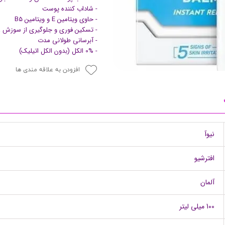
- شاداب کننده پوست
پرایمر
- حاوی ویتامین E و ویتامین B5
- تسکین فوری و جلوگیری از سوزش 
- آبرسانی طولانی مدت
- 0% الکل (بدون الکل اتیلیک)
افزودن به علاقه مندی ها
نیوآ
مکمل ها
افترشیو
آلمان
100 میلی لیتر