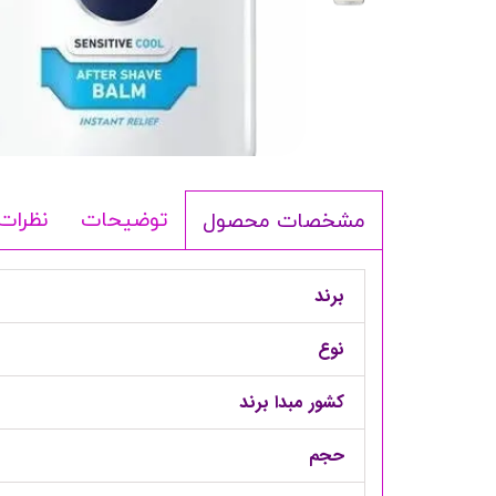
شامپو بدن
ترمیم کننده
لوسیون بدن
اسپری بدن
ماسک مو
مام
توضیحات
نظرات
مشخصات محصول
اصلاح آقایان
شوینده
برند
لوازم برقی
نوع
کشور مبدا برند
حجم