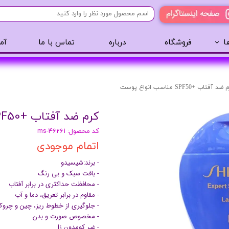
ا
فروشگاه
درباره
تماس با ما
آم
آرایشی
مراقبت مو
عطر 
پنکک
سایه ابرو
د آفتاب +SPF50 مناسب انواع پوست
رژگونه
اسپری مو
کرم ضد آفتاب +SPF50 مناسب انواع پوست
تینت لب
روغن مو
کد محصول: ms-46261
رژ لب
ژل مو
اتمام موجودی
ریمل
سرم مو
- برند:شیسیدو
کرم پودر
کرم مو
- بافت سبک و بی رنگ
لیپ گلاس
حالت دهنده مو
- محافظت حداکثری در برابر آفتاب
ریمل
شامپو سر
- مقاوم در برابر تعریق، دما و آب
- جلوگیری از خطوط ریز، چین و چروک 
خط چشم
- مخصوص صورت و بدن
سایه چشم
- غیر کومدون زا