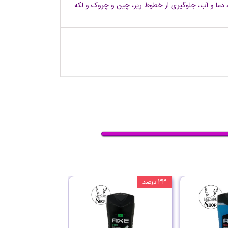
، دما و آب، جلوگیری از خطوط ریز، چین و چروک و لکه
۳۳ درصد
۲۵ درصد