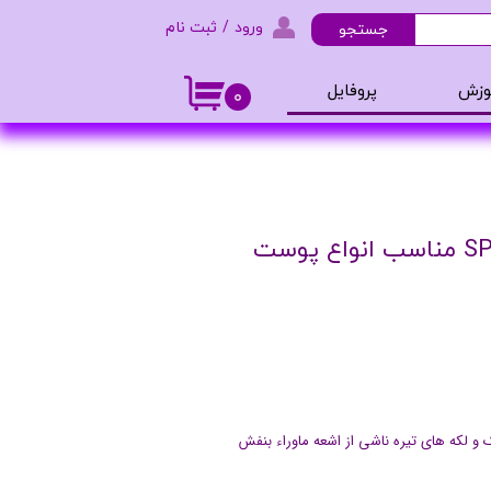
ورود
/
ثبت نام
جستجو
حساب کاربری من
وزش
پروفایل
۰
تغییر گذر واژه
و ادکلن
سفارشات
خروج از حساب کاربری
و لکه های تیره ناشی از اشعه ماوراء بنفش