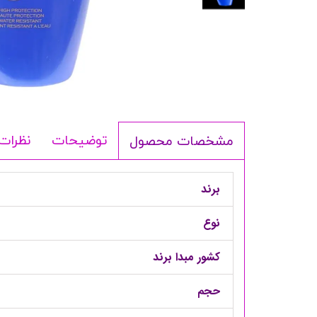
شامپو بدن
ترمیم کننده
لوسیون بدن
اسپری بدن
ماسک مو
مام
توضیحات
نظرات
مشخصات محصول
اصلاح آقایان
شوینده
برند
لوازم برقی
نوع
کشور مبدا برند
حجم