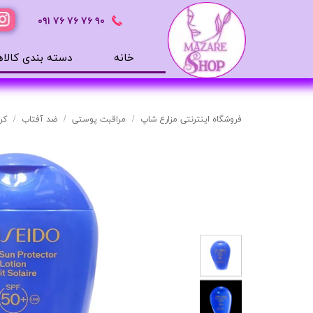
٩٠ ٧۶ ٧۶ ٧۶
٠٩١
خانه
دسته بندی کالاه
محصولات بهداشتی
ضد آفتاب
فروشگاه اینترنتی مزارع شاپ
مراقبت پوستی
ضد آفتاب
کرم ض
بالم لب
افترشیو
آب رسان
مرطوب کننده
تونر
ژل شستشوی صورت
میسلار
دور چشم
سرم های پوستی