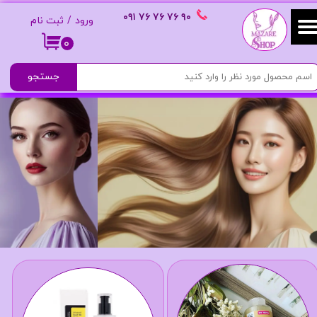
٩٠ ٧۶ ٧۶ ٧۶
٠٩١
ورود
/
ثبت نام
حساب کاربری من
۰
تغییر گذر واژه
جستجو
سفارشات
خروج از حساب کاربری