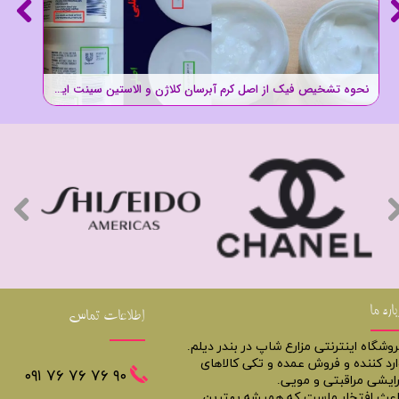
نحوه تشخیص فیک از اصل کرم آبرسان کلاژن و الاستین سینت ایوز St.Ives
باره ما
اطلاعات تماس
روشگاه اینترنتی مزارع شاپ در بندر دیلم.
ارد کننده و فروش عمده و تکی کالاهای
​​٩٠ ٧۶ ٧۶ ٧۶ ٠٩١
رایشی مراقبتی و مویی.
اعث افتخار ماست که همیشه بهترین