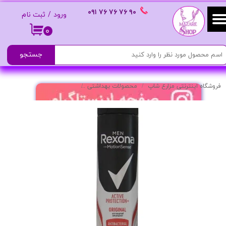
٩٠ ٧۶ ٧۶ ٧۶
٠٩١
ورود
/
ثبت نام
حساب کاربری من
۰
تغییر گذر واژه
جستجو
سفارشات
فروشگاه اینترنتی مزارع شاپ
محصولات بهداشتی
اسپرى ضد تعريق مدل active protection original حجم ٢۰۰ميلى ليتر
خروج از حساب کاربری