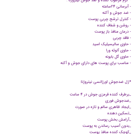
* کرم مرطوب کننده و ضد جوش نیتروژنا :
- آبرسانی 24ساعته
- ضد جوش و آکنه
- کنترل ترشح چربی پوست
- روشن و شفاف کننده
- درمان منافذ باز پوست
- فاقد چربی
- حاوی سالیسیلیک اسید
- حاوی آلوئه ورا
- حاوی گل بابونه
- مناسب برای پوست های دارای جوش و آکنه
*ژل ضدجوش اورژانسی نیتروژنا:
_برطرف کننده قرمزی جوش در 4 ساعت
_ضدجوش فوری
_ایجاد ظاهری سالم و تازه در صورت
_تسکین دهنده
_آرامش بخش پوست
_بدون آسیب رساندن به پوست
_کوچک کننده منافذ پوست