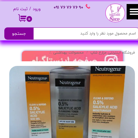
٩٠ ٧۶ ٧۶ ٧۶
٠٩١
ورود
/
ثبت نام
حساب کاربری من
۰
تغییر گذر واژه
جستجو
سفارشات
فروشگاه اینترنتی مزارع شاپ
محصولات بهداشتی
پک ضدجوش مرطوب کننده
خروج از حساب کاربری