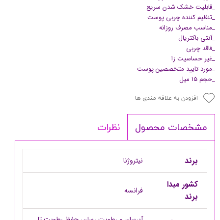
_قابلیت خشک شدن سریع
_تنظیم کننده چربی پوست
_مناسب مصرف روزانه
_آنتی باکتریال
_فاقد چربی
_غیر حساسیت زا
_مورد تایید متخصصین پوست
_حجم 15 میل
افزودن به علاقه مندی ها
نظرات
مشخصات محصول
برند
نیتروژنا
کشور مبدا
فرانسه
برند
آبرسان و رطوبت رسان، حفظ رطوبت تا