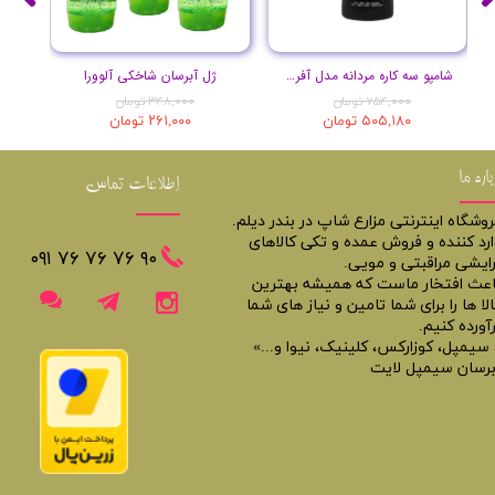
شامپو سه کاره مردانه مدل آفریقا حجم 400 میل
ژل آبرسان شاخکی آلوورا
۷۵۴,۰۰۰ تومان
۳۴۸,۰۰۰ تومان
۵۰۵,۱۸۰ تومان
۲۶۱,۰۰۰ تومان
باره ما
اطلاعات تماس
روشگاه اینترنتی مزارع شاپ در بندر دیلم.
ارد کننده و فروش عمده و تکی کالاهای
​​٩٠ ٧۶ ٧۶ ٧۶ ٠٩١
رایشی مراقبتی و مویی.
اعث افتخار ماست که همیشه بهترین
لا ها را برای شما تامین و نیاز های شما
آورده کنیم.
 سیمپل، کوزارکس، کلینیک، نیوا و...»
برسان سیمپل لایت