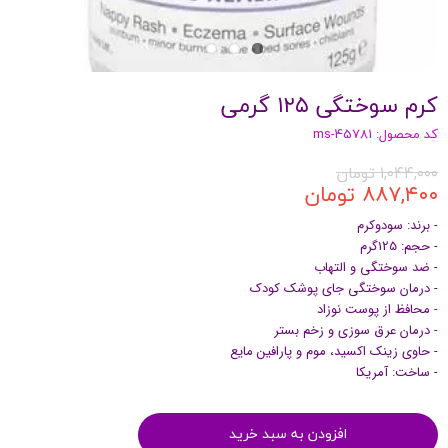
کرم سوختگی ۱۲۵ گرمی
کد محصول: ms-45781
۱,۰۴۴,۰۰۰ تومان
۸۸۷,۴۰۰ تومان
- برند: سودوکرم
- حجم: 125گرم
- ضد سوختگی و التهاب
- درمان سوختگی جای پوشک کودک
- محافظ از پوست نوزاد
- درمان عرق سوزی و زخم بستر
- حاوی زینک اکسید، موم و پارافین مایع
- ساخت: آمریکا
افزودن به سبد خرید