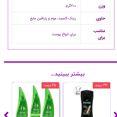
وزن
200گرم
حاوی
زینک اکسید، موم و پارافین مایع
مناسب
برای انواع پوست
برای
بیشتر ببینید...
۳۳ درصد
۲۵ درصد
۲۰ درصد