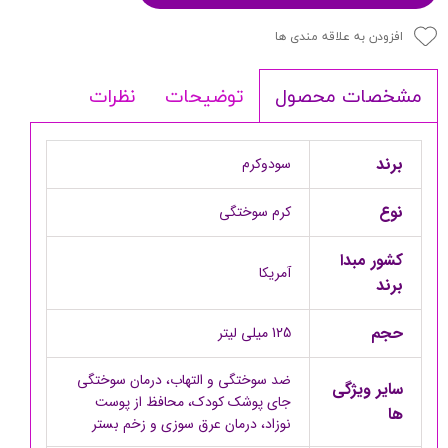
افزودن به علاقه مندی ها
توضیحات
نظرات
مشخصات محصول
برند
سودوکرم
نوع
کرم سوختگی
کشور مبدا
آمریکا
برند
حجم
125 میلی لیتر
ضد سوختگی و التهاب، درمان سوختگی
سایر ویژگی
جای پوشک کودک، محافظ از پوست
ها
نوزاد، درمان عرق سوزی و زخم بستر