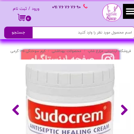
٩٠ ٧۶ ٧۶ ٧۶
٠٩١
ورود
/
ثبت نام
حساب کاربری من
۰
تغییر گذر واژه
جستجو
سفارشات
فروشگاه اینترنتی مزارع شاپ
محصولات بهداشتی
کرم سوختگی ۱۲۵ گرمی
خروج از حساب کاربری