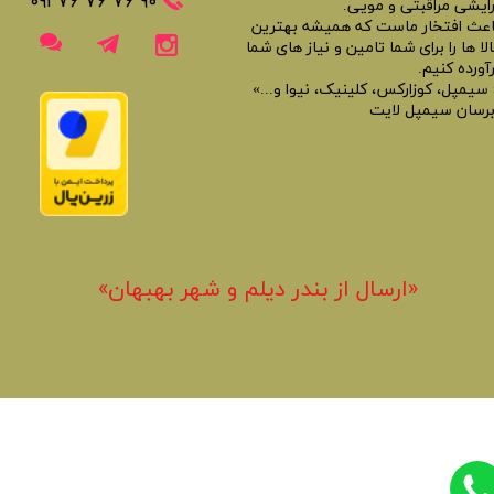
​​٩٠ ٧۶ ٧۶ ٧۶ ٠٩١
رایشی مراقبتی و مویی.
اعث افتخار ماست که همیشه بهترین
لا ها را برای شما تامین و نیاز های شما
آورده کنیم.
 سیمپل، کوزارکس، کلینیک، نیوا و...»
برسان سیمپل لایت
«​ارسال از بندر دیلم و شهر بهبهان»