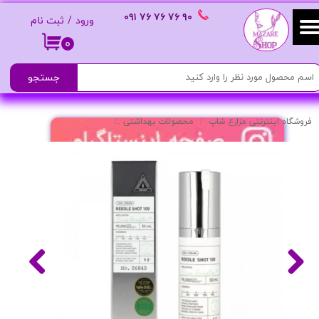
٩٠ ٧۶ ٧۶ ٧۶
٠٩١
ورود
/
ثبت نام
حساب کاربری من
۰
تغییر گذر واژه
جستجو
سفارشات
فروشگاه اینترنتی مزارع شاپ
محصولات بهداشتی
سرم ریدل شات 100 - VT COSMETICS REEDLE SHOT - میل
خروج از حساب کاربری