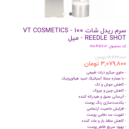
سرم ریدل شات 100 - VT COSMETICS
REEDLE SHOT - میل
کد محصول: ms-45702
۳,۴۲۲,۰۰۰ تومان
۳,۰۷۹,۸۰۰ تومان
- حاوی میکرو ذرات طبیعی
- با عصاره سنتلا آسیاتیکا، اسید هیالورونیک
- کاهش جوش و لک
- کاهش چین‌ و چروک
- آبرسانی عمیق و هیدراته کننده
- یکدست‌سازی رنگ پوست
- افزایش خاصیت ارتجاعی
- تقویت سد دفاعی پوست
- کاهش منافذ باز و مات کننده
- بهبود سریع ظاهر پوست