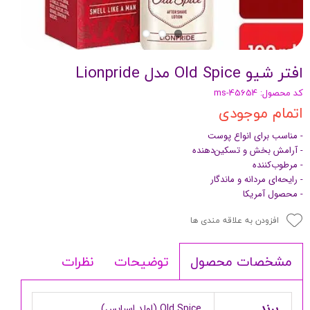
افتر شیو Old Spice مدل Lionpride
کد محصول: ms-45654
اتمام موجودی
- مناسب برای انواع پوست
- آرامش بخش و تسکین‌دهنده
- مرطوب‌کننده
- رایحه‌ای مردانه و ماندگار
- محصول آمریکا
افزودن به علاقه مندی ها
توضیحات
نظرات
مشخصات محصول
برند
Old Spice (اولد اسپایس)