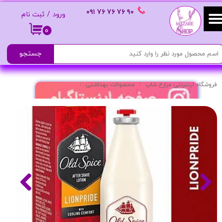
٩٠ ٧۶ ٧۶ ٧۶
٠٩١
ورود
/
ثبت نام
حساب کاربری من
۰
تغییر گذر واژه
جستجو
سفارشات
فروشگاه اینترنتی مزارع شاپ
محصولات بهداشتی
افتر شیو Old Spice مدل Lionpride
خروج از حساب کاربری