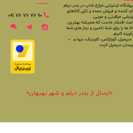
روشگاه اینترنتی مزارع شاپ در بندر دیلم.
ارد کننده و فروش عمده و تکی کالاهای
​​٩٠ ٧۶ ٧۶ ٧۶ ٠٩١
رایشی مراقبتی و مویی.
اعث افتخار ماست که همیشه بهترین
لا ها را برای شما تامین و نیاز های شما
آورده کنیم.
 سیمپل، کوزارکس، کلینیک، نیوا و...»
برسان سیمپل لایت
«​ارسال از بندر دیلم و شهر بهبهان»