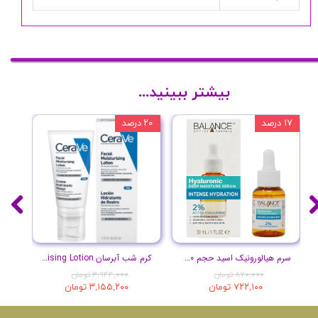
بیشتر ببینید...
۱۷ درصد
۲۰ درصد
۱۰ درصد
سرم هیالورونیک اسید حجم 30 میلی لیتر
کرم شب آبرسان Facial Moisturising Lotion
پ
۸۷۰,۰۰۰ تومان
۳,۹۴۴,۰۰۰ تومان
۷۲۲,۱۰۰ تومان
۳,۱۵۵,۲۰۰ تومان