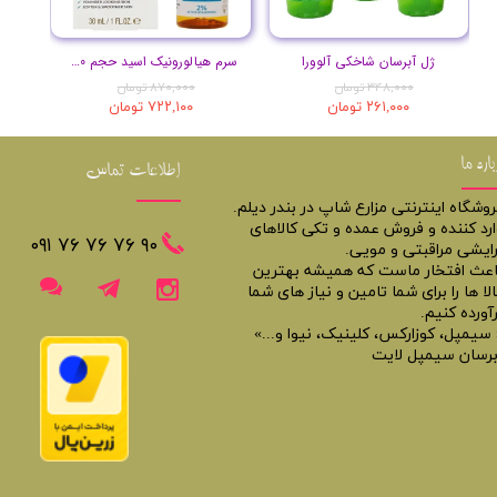
ژل آبرسان شاخکی آلوورا
سرم هیالورونیک اسید حجم 30 میلی لیتر
۳۴۸,۰۰۰ تومان
۸۷۰,۰۰۰ تومان
۲۶۱,۰۰۰ تومان
۷۲۲,۱۰۰ تومان
باره ما
اطلاعات تماس
روشگاه اینترنتی مزارع شاپ در بندر دیلم.
ارد کننده و فروش عمده و تکی کالاهای
​​٩٠ ٧۶ ٧۶ ٧۶ ٠٩١
رایشی مراقبتی و مویی.
اعث افتخار ماست که همیشه بهترین
لا ها را برای شما تامین و نیاز های شما
آورده کنیم.
 سیمپل، کوزارکس، کلینیک، نیوا و...»
برسان سیمپل لایت