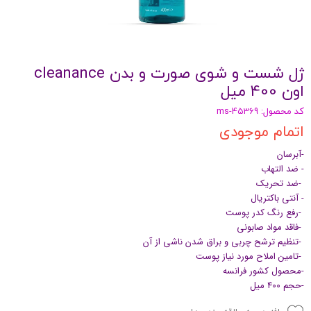
ژل شست و شوی صورت و بدن cleanance
اون 400 میل
کد محصول: ms-45369
اتمام موجودی
-آبرسان
- ضد التهاب
-ضد تحریک
- آنتی باکتریال
-رفع رنگ کدر پوست
-فاقد مواد صابونی
-تنظیم ترشح چربی و براق شدن ناشی از آن
-تامین املاح مورد نیاز پوست
-محصول کشور فرانسه
-حجم 400 میل