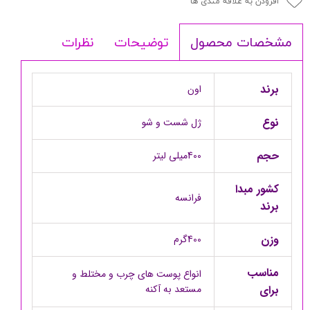
افزودن به علاقه مندی ها
توضیحات
نظرات
مشخصات محصول
برند
اون
نوع
ژل شست و شو
حجم
400میلی لیتر
کشور مبدا
فرانسه
برند
وزن
400گرم
مناسب
انواع پوست های چرب و مختلط و
برای
مستعد به آکنه