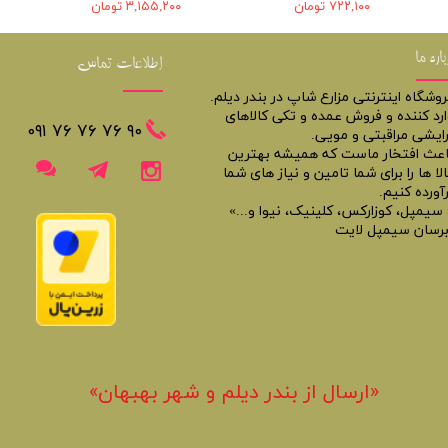
۷۲۲,۱۰۰ تومان
۳,۱۵۵,۲۰۰ تومان
باره ما
اطلاعات تماس
روشگاه اینترنتی مزارع شاپ در بندر دیلم.
ارد کننده و فروش عمده و تکی کالاهای
​​٩٠ ٧۶ ٧۶ ٧۶ ٠٩١
رایشی مراقبتی و مویی.
اعث افتخار ماست که همیشه بهترین
لا ها را برای شما تامین و نیاز های شما
آورده کنیم.
 سیمپل، کوزارکس، کلینیک، نیوا و...»
برسان سیمپل لایت
«​ارسال از بندر دیلم و شهر بهبهان»