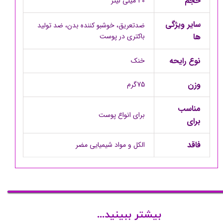
حجم
40 میلی لیتر
سایر ویژگی
ضدتعریق، خوشبو کننده بدن، ضد تولید
ها
باکتری در پوست
نوع رایحه
خنک
وزن
75گرم
مناسب
برای انواع پوست
برای
فاقد
الکل و مواد شیمیایی مضر
بیشتر ببینید...