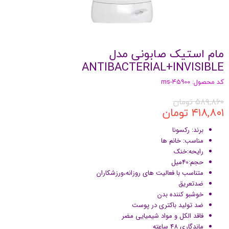
مام استیک صابونی مدل
ANTIBACTERIAL+INVISIBLE
کد محصول: ms-45900
۵۸۹,۸۶۰ تومان
۴۱۸,۸۰۱ تومان
برند: رکسونا
مناسب: خانم ها
رایحه:خنک
حجم:40میل
متناسب با فعالیت های روزانه،ورزشکاران
ضدتعریق
خوشبو کننده بدن
ضد تولید باکتری در پوست
فاقد الکل و مواد شیمیایی مضر
ماندگاری 48 ساعته