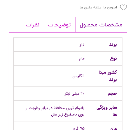
افزودن به علاقه مندی ها
توضیحات
نظرات
مشخصات محصول
برند
داو
نوع
مام
کشور مبدا
انگلیس
برند
حجم
40 میلی لیتر
سایر ویژگی
بادوام ترین محافظ در برابر رطوبت و
ها
بوی نامطبوع زیر بغل
وزن
75 گرم