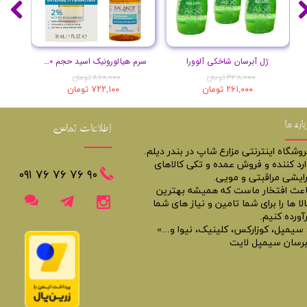
ژل آبرسان شاخکی آلوورا
سرم هیالورونیک اسید حجم 30 میلی لیتر
۳۴۸,۰۰۰ تومان
۸۷۰,۰۰۰ تومان
۲۶۱,۰۰۰ تومان
۷۲۲,۱۰۰ تومان
باره ما
اطلاعات تماس
روشگاه اینترنتی مزارع شاپ در بندر دیلم.
ارد کننده و فروش عمده و تکی کالاهای
​​٩٠ ٧۶ ٧۶ ٧۶ ٠٩١
رایشی مراقبتی و مویی.
اعث افتخار ماست که همیشه بهترین
لا ها را برای شما تامین و نیاز های شما
آورده کنیم.
 سیمپل، کوزارکس، کلینیک، نیوا و...»
برسان سیمپل لایت