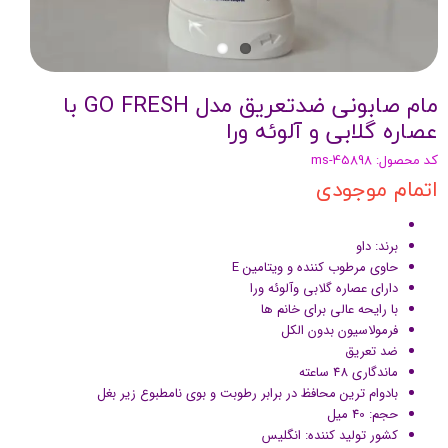
مام صابونی ضدتعریق مدل GO FRESH با
عصاره گلابی و آلوئه ورا
کد محصول: ms-45898
اتمام موجودی
برند: داو
حاوی مرطوب کننده و ویتامین E
دارای عصاره گلابی وآلوئه ورا
با رایحه عالی برای خانم ها
فرمولاسیون بدون الکل
ضد تعریق
ماندگاری 48 ساعته
بادوام ترین محافظ در برابر رطوبت و بوی نامطبوع زیر بغل
حجم: 40 میل
کشور تولید کننده: انگلیس