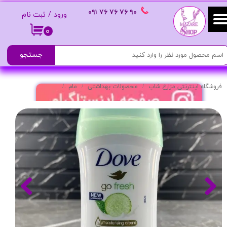
٩٠ ٧۶ ٧۶ ٧۶
٠٩١
ورود
/
ثبت نام
حساب کاربری من
۰
تغییر گذر واژه
جستجو
سفارشات
فروشگاه اینترنتی مزارع شاپ
محصولات بهداشتی
مام
مام صابونی مدل Go Fresh با عصاره خیار
خروج از حساب کاربری