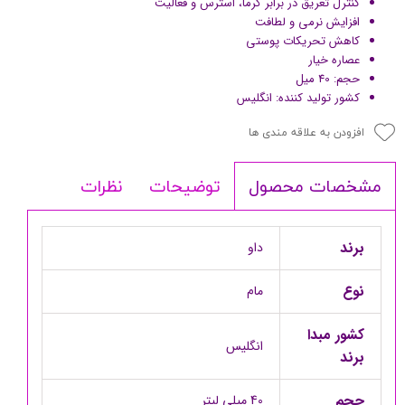
کنترل تعریق در برابر گرما، استرس و فعالیت
افزایش نرمی و لطافت
کاهش تحریکات پوستی
عصاره خیار
حجم: 40 میل
کشور تولید کننده: انگلیس
افزودن به علاقه مندی ها
توضیحات
نظرات
مشخصات محصول
برند
داو
نوع
مام
کشور مبدا
انگلیس
برند
حجم
40 میلی لیتر