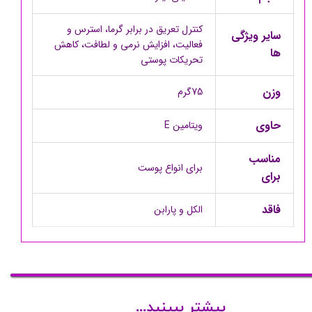
کنترل تعریق در برابر گرما، استرس و
سایر ویژگی
فعالیت، افزایش نرمی و لطافت، کاهش
ها
تحریکات پوستی
وزن
75گرم
حاوی
ویتامین E
مناسب
برای انواع پوست
برای
فاقد
الکل و پارابن
بیشتر ببینید...