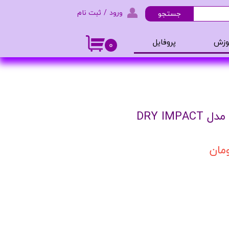
ورود
/
ثبت نام
جستجو
حساب کاربری من
وزش
پروفایل
۰
تغییر گذر واژه
و ادکلن
سفارشات
خروج از حساب کاربری
DRY IM