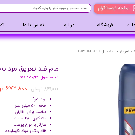
ا
فروشگاه
درباره
تماس با ما
آم
آرایشی
مراقبت مو
عطر 
پنکک
سایه ابرو
 تعریق مردانه مدل DRY IMPACT
رژگونه
اسپری مو
مام ضد تعریق مردانه مدل PACT
تینت لب
روغن مو
کد محصول: ms-45895
رژ لب
ژل مو
۶۷۲,۸۰۰ تومان
ریمل
سرم مو
۸۴۱,۰۰۰ تومان
کرم پودر
کرم مو
برند: نیوآ
لیپ گلاس
حالت دهنده مو
حجم : 50 میلی لیتر
مناسب برای : آقایان
ریمل
شامپو سر
ماندگاری : 48 ساعت
خط چشم
سازگار با انواع پوست
فاقد رنگ و مواد نگهدارنده
سایه چشم