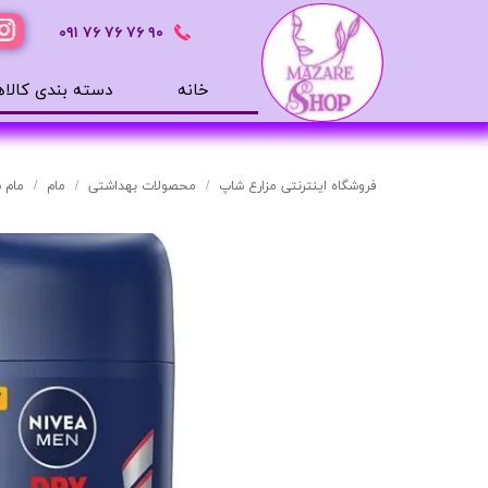
٩٠ ٧۶ ٧۶ ٧۶
٠٩١
خانه
دسته بندی کالاه
محصولات بهداشتی
ضد آفتاب
فروشگاه اینترنتی مزارع شاپ
محصولات بهداشتی
مام
مام ضد
بالم لب
افترشیو
آب رسان
مرطوب کننده
تونر
ژل شستشوی صورت
میسلار
دور چشم
سرم های پوستی