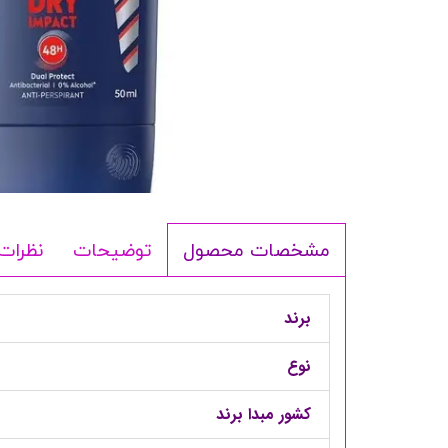
شامپو بدن
ترمیم کننده
لوسیون بدن
اسپری بدن
ماسک مو
مام
اصلاح آقایان
شوینده
توضیحات
نظرات
مشخصات محصول
لوازم برقی
برند
نوع
کشور مبدا برند