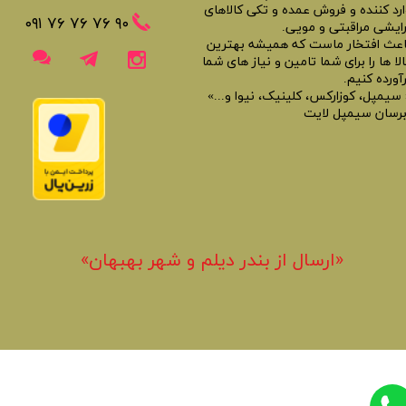
ارد کننده و فروش عمده و تکی کالاهای
​​٩٠ ٧۶ ٧۶ ٧۶ ٠٩١
رایشی مراقبتی و مویی.
اعث افتخار ماست که همیشه بهترین
لا ها را برای شما تامین و نیاز های شما
آورده کنیم.
 سیمپل، کوزارکس، کلینیک، نیوا و...»
برسان سیمپل لایت
«​ارسال از بندر دیلم و شهر بهبهان»