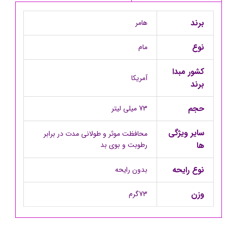
برند
هامر
نوع
مام
کشور مبدا
آمریکا
برند
حجم
73 میلی لیتر
سایر ویژگی
محافظت موثر و طولانی مدت در برابر
ها
رطوبت و بوی بد
نوع رایحه
بدون رایحه
وزن
73گرم