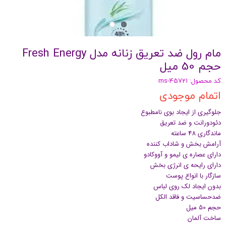
مام رول ضد تعریق زنانه مدل Fresh Energy
حجم 50 میل
کد محصول: ms-45721
اتمام موجودی
جلوگیری از ایجاد بوی نامطبوع
دئودورانت و ضد تعریق
ماندگاری 48 ساعته
آرامش بخش و شاداب کننده
دارای عصاره ی لیمو و آووکادو
دارای رایحه ی انرژی بخش
سازگار با انواع پوست
بدون ایجاد لک روی لباس
ضدحساسیت و فاقد الکل
حجم 50 میل
ساخت آلمان