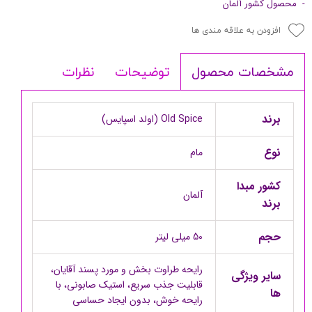
- محصول کشور آلمان
افزودن به علاقه مندی ها
توضیحات
نظرات
مشخصات محصول
برند
Old Spice (اولد اسپایس)
نوع
مام
کشور مبدا
آلمان
برند
حجم
50 میلی لیتر
رایحه طراوت بخش و مورد پسند آقایان،
سایر ویژگی
قابلیت جذب سریع، استیک صابونی، با
ها
رایحه خوش، بدون ایجاد حساسی