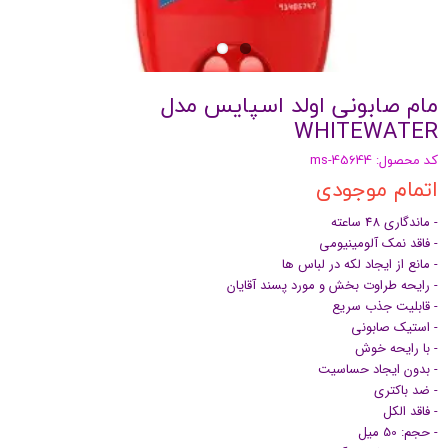
مام صابونی اولد اسپایس مدل
WHITEWATER
کد محصول: ms-45644
اتمام موجودی
- ماندگاری 48 ساعته
- فاقد نمک آلومینیومی
- مانع از ایجاد لکه در لباس ها
- رایحه طراوت بخش و مورد پسند آقایان
- قابلیت جذب سریع
- استیک صابونی
- با رایحه خوش
- بدون ایجاد حساسیت
- ضد باکتری
- فاقد الکل
- حجم: 50 میل