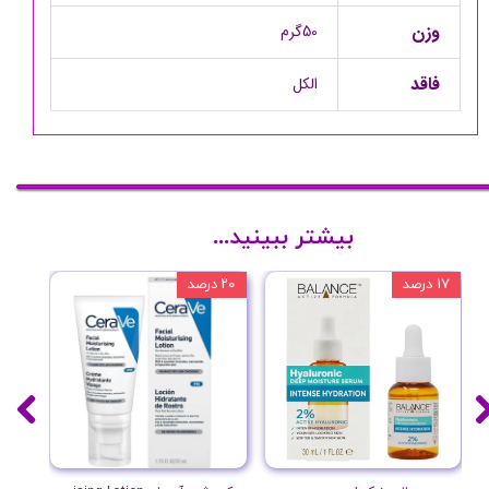
وزن
50گرم
فاقد
الکل
بیشتر ببینید...
۱۷ درصد
۲۰ درصد
۱۰ درصد