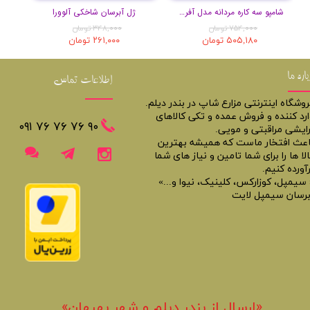
شامپو سه کاره مردانه مدل آفریقا حجم 400 میل
ژل آبرسان شاخکی آلوورا
۷۵۴,۰۰۰ تومان
۳۴۸,۰۰۰ تومان
۵۰۵,۱۸۰ تومان
۲۶۱,۰۰۰ تومان
باره ما
اطلاعات تماس
روشگاه اینترنتی مزارع شاپ در بندر دیلم.
ارد کننده و فروش عمده و تکی کالاهای
​​٩٠ ٧۶ ٧۶ ٧۶ ٠٩١
رایشی مراقبتی و مویی.
اعث افتخار ماست که همیشه بهترین
لا ها را برای شما تامین و نیاز های شما
آورده کنیم.
 سیمپل، کوزارکس، کلینیک، نیوا و...»
برسان سیمپل لایت
«​ارسال از بندر دیلم و شهر بهبهان»