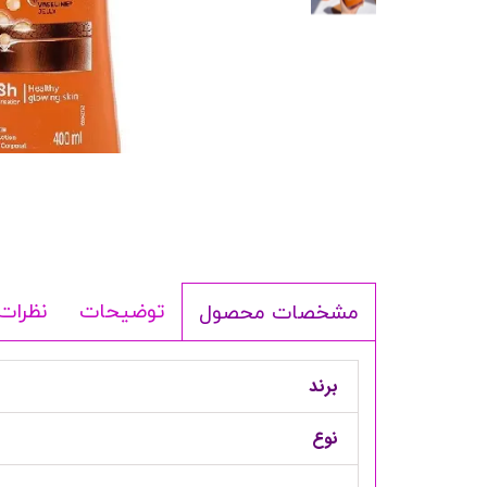
شامپو بدن
ترمیم کننده
لوسیون بدن
اسپری بدن
ماسک مو
مام
اصلاح آقایان
شوینده
لوازم برقی
توضیحات
نظرات
مشخصات محصول
برند
نوع