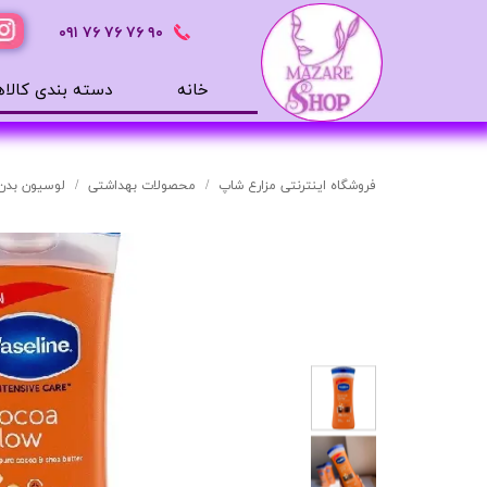
٩٠ ٧۶ ٧۶ ٧۶
٠٩١
خانه
دسته بندی کالاه
محصولات بهداشتی
ضد آفتاب
فروشگاه اینترنتی مزارع شاپ
محصولات بهداشتی
لوسیون بدن
بالم لب
افترشیو
آب رسان
مرطوب کننده
تونر
ژل شستشوی صورت
میسلار
دور چشم
سرم های پوستی