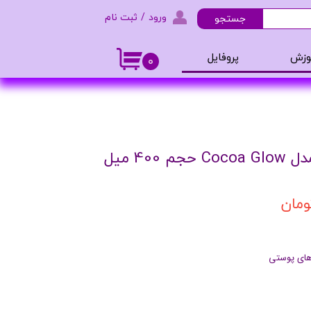
ورود
/
ثبت نام
جستجو
حساب کاربری من
وزش
پروفایل
۰
تغییر گذر واژه
و ادکلن
سفارشات
خروج از حساب کاربری
40 میل
های پوستی