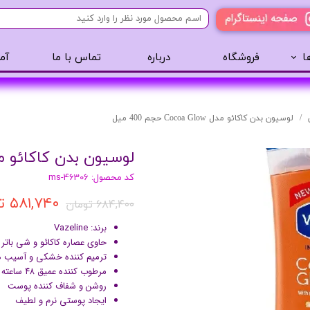
ا
فروشگاه
درباره
تماس با ما
آم
آرایشی
مراقبت مو
عطر 
پنکک
سایه ابرو
لوسیون بدن کاکائو مدل Cocoa Glow حجم 400 میل
رژگونه
اسپری مو
لوسیون بدن کاکائو مدل Cocoa Glow حجم 0
تینت لب
روغن مو
کد محصول: ms-46306
رژ لب
ژل مو
۵۸۱,۷۴۰ تومان
ریمل
سرم مو
۶۸۴,۴۰۰ تومان
کرم پودر
کرم مو
برند: Vazeline
لیپ گلاس
حالت دهنده مو
حاوی عصاره کاکائو و شی باتر
ترمیم کننده خشکی و آسیب 
ریمل
شامپو سر
مرطوب کننده عمیق ۴۸ ساعته
خط چشم
روشن و شفاف کننده پوست
ایجاد پوستی نرم و لطیف
سایه چشم