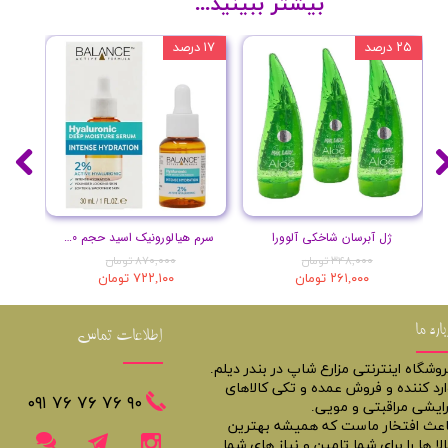
بیشتر ببینید...
۲۵ درصد
۱۷ درصد
۲۰ درصد
ژل آبرسان شاخکی آلوورا
سرم هیالورونیک اسید حجم 30 میلی لیتر
۳۴۸,۰۰۰ تومان
۸۷۰,۰۰۰ تومان
۲۶۱,۰۰۰ تومان
۷۲۲,۱۰۰ تومان
باره ما
اطلاعات تماس
روشگاه اینترنتی مزارع شاپ در بندر دیلم.
ارد کننده و فروش عمده و تکی کالاهای
​​٩٠ ٧۶ ٧۶ ٧۶ ٠٩١
رایشی مراقبتی و مویی.
اعث افتخار ماست که همیشه بهترین
لا ها را برای شما تامین و نیاز های شما