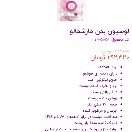
لوسیون بدن مارشمالو
کد محصول: ms-45859
۴۰۶,۰۰۰ تومان
۲۹۲,۳۲۰ تومان
برند: Sadoer
دارای رایحه ای خوشبو
حاوی نیکوتین آمید
نرم و لطیف کننده پوست
دارای بافتی سبک
روشن کننده پوست
حجم 200 میلی لیتر
آبرسان و مرطوب کننده
محافظت پوست در برابر اشعه‌های UVA و UVB
کوچک کننده منافذ باز پوست
تولید کلاژن پوست برای حفظ خاصیت ارتجاعی