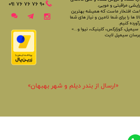
​​٩٠ ٧۶ ٧۶ ٧۶ ٠٩١
رایشی مراقبتی و مویی.
اعث افتخار ماست که همیشه بهترین
لا ها را برای شما تامین و نیاز های شما
آورده کنیم.
 سیمپل، کوزارکس، کلینیک، نیوا و...»
برسان سیمپل لایت
«​ارسال از بندر دیلم و شهر بهبهان»